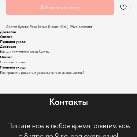
Добавить в корзину
Состав букета: Розы белые (Кения 40см) 19шт., эвкалипт
Доставка
Оплата
Правила ухода
Доставка
Как мы доставляем наши букеты.
Оплата
Способы оплаты.
Правила ухода
Как продлить радость и удовольствие от живых цветов?
Контакты
Пишите нам в любое время, ответим вам
с 8 утра до 9 вечера ежедневно!